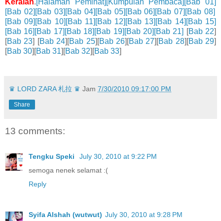
Keraian
.
[Halaman Peminat]
[Kumpulan Pembaca]
[Bab 01]
[Bab 02]
[Bab 03]
[Bab 04]
[Bab 05]
[Bab 06]
[Bab 07]
[Bab 08]
[Bab 09]
[Bab 10]
[Bab 11]
[Bab 12]
[Bab 13]
[Bab 14]
[Bab 15]
[Bab 16]
[Bab 17]
[Bab 18]
[Bab 19]
[Bab 20]
[Bab 21]
[
Bab 22
]
[
Bab 23
] [
Bab 24
][
Bab 25
][
Bab 26
][
Bab 27
][
Bab 28
][
Bab 29
]
[
Bab 30
][
Bab 31
][
Bab 32
][
Bab 33
]
♛ LORD ZARA 札拉 ♛
Jam
7/30/2010 09:17:00 PM
Share
13 comments:
Tengku Speki
July 30, 2010 at 9:22 PM
semoga nenek selamat :(
Reply
Syifa Alshah (wutwut)
July 30, 2010 at 9:28 PM