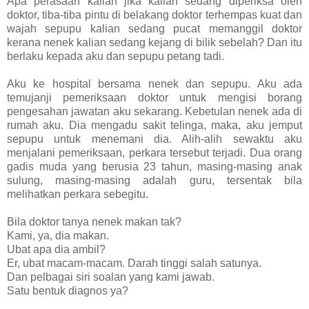
Apa perasaan kalian jika kalian sedang diperiksa oleh
doktor, tiba-tiba pintu di belakang doktor terhempas kuat dan
wajah sepupu kalian sedang pucat memanggil doktor
kerana nenek kalian sedang kejang di bilik sebelah? Dan itu
berlaku kepada aku dan sepupu petang tadi.
Aku ke hospital bersama nenek dan sepupu. Aku ada
temujanji pemeriksaan doktor untuk mengisi borang
pengesahan jawatan aku sekarang. Kebetulan nenek ada di
rumah aku. Dia mengadu sakit telinga, maka, aku jemput
sepupu untuk menemani dia. Alih-alih sewaktu aku
menjalani pemeriksaan, perkara tersebut terjadi. Dua orang
gadis muda yang berusia 23 tahun, masing-masing anak
sulung, masing-masing adalah guru, tersentak bila
melihatkan perkara sebegitu.
Bila doktor tanya nenek makan tak?
Kami, ya, dia makan.
Ubat apa dia ambil?
Er, ubat macam-macam. Darah tinggi salah satunya.
Dan pelbagai siri soalan yang kami jawab.
Satu bentuk diagnos ya?