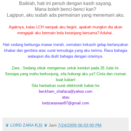
Baiklah, hati ini penuh dengan kasih sayang.
Mana boleh benci-benci kan?
Lagipun, aku sudah ada permainan yang menemani aku.
Agaknya, kalau LCH nampak aku begini, apakah mungkin dia akan
mengajak aku bermain bola keranjang bersama? Aduhai..
Hati sedang berbunga mawar merah, semalam kekasih gelap bertanyakan
khabar dan gembira atas surat temuduga yang aku terima. Rasa bahagia
walaupun dia diulit bahagia dengan isterinya.
Zara : Sedang sibuk mengemas untuk kenduri pada 26 Julai ini.
Sesiapa yang mahu berkunjung, sila hubungi aku ya? Cinta dan ciuman
buat kalian!
Sila hantarkan surat elektronik kalian ke
beckham_shafaza@yahoo.com
atau
lordzarasean87@gmail.com
♛ LORD ZARA 札拉 ♛
Jam
7/24/2009 06:03:00 PM