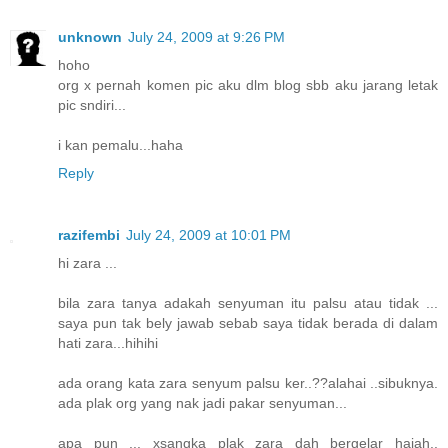
unknown
July 24, 2009 at 9:26 PM
hoho
org x pernah komen pic aku dlm blog sbb aku jarang letak
pic sndiri...
i kan pemalu...haha
Reply
razifembi
July 24, 2009 at 10:01 PM
hi zara ...
bila zara tanya adakah senyuman itu palsu atau tidak ...
saya pun tak bely jawab sebab saya tidak berada di dalam
hati zara...hihihi
ada orang kata zara senyum palsu ker..??alahai ..sibuknya.
ada plak org yang nak jadi pakar senyuman...
apa pun ... xsangka plak zara dah bergelar hajah..