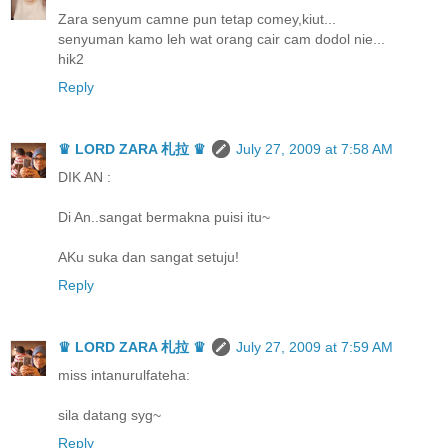
Zara senyum camne pun tetap comey,kiut...
senyuman kamo leh wat orang cair cam dodol nie...
hik2
Reply
♛ LORD ZARA 札拉 ♛
July 27, 2009 at 7:58 AM
DIK AN :
Di An..sangat bermakna puisi itu~
AKu suka dan sangat setuju!
Reply
♛ LORD ZARA 札拉 ♛
July 27, 2009 at 7:59 AM
miss intanurulfateha:
sila datang syg~
Reply