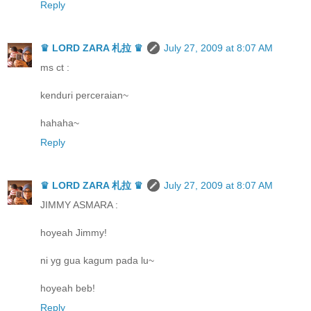
Reply
♛ LORD ZARA 札拉 ♛
July 27, 2009 at 8:07 AM
ms ct :
kenduri perceraian~
hahaha~
Reply
♛ LORD ZARA 札拉 ♛
July 27, 2009 at 8:07 AM
JIMMY ASMARA :
hoyeah Jimmy!
ni yg gua kagum pada lu~
hoyeah beb!
Reply