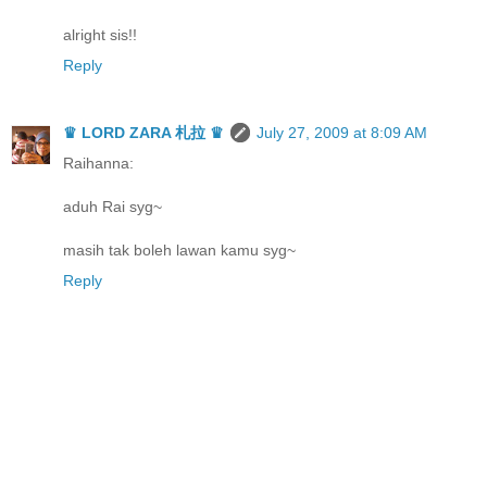
alright sis!!
Reply
♛ LORD ZARA 札拉 ♛
July 27, 2009 at 8:09 AM
Raihanna:
aduh Rai syg~
masih tak boleh lawan kamu syg~
Reply