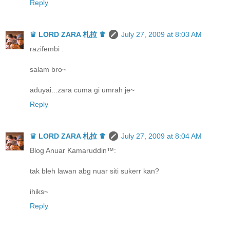
Reply
♛ LORD ZARA 札拉 ♛
July 27, 2009 at 8:03 AM
razifembi :
salam bro~
aduyai...zara cuma gi umrah je~
Reply
♛ LORD ZARA 札拉 ♛
July 27, 2009 at 8:04 AM
Blog Anuar Kamaruddin™:
tak bleh lawan abg nuar siti sukerr kan?
ihiks~
Reply