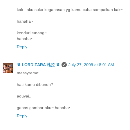
kak...aku suka keganasan yg kamu cuba sampaikan kak~
hahaha~
kenduri tunang~
hahaha~
Reply
♛ LORD ZARA 札拉 ♛
July 27, 2009 at 8:01 AM
messyremo:
hati kamu dibunuh?
aduyai..
ganas gambar aku~ hahaha~
Reply