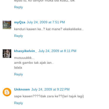
lepas tu, ko tampor muka dia kuat2, dik
Reply
myQza
July 24, 2009 at 7:51 PM
kenduri kawen ke..? kat mane? ekekekkeke..
Reply
khasyikelvin_
July 24, 2009 at 8:11 PM
musuuukkk...
amik gambo tak ajak ian..
lalala
Reply
Unknown
July 24, 2009 at 9:22 PM
sape kawen????dak zara ke??(lari tajuk lagi)
Reply