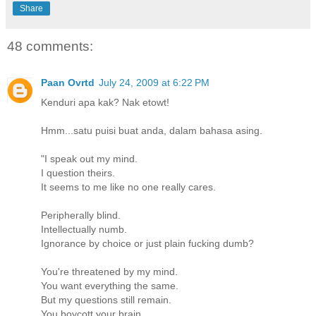
Share
48 comments:
Paan Ovrtd
July 24, 2009 at 6:22 PM
Kenduri apa kak? Nak etowt!
Hmm...satu puisi buat anda, dalam bahasa asing.
"I speak out my mind.
I question theirs.
It seems to me like no one really cares.
Peripherally blind.
Intellectually numb.
Ignorance by choice or just plain fucking dumb?
You're threatened by my mind.
You want everything the same.
But my questions still remain.
You boycott your brain.