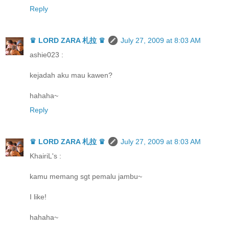
Reply
♛ LORD ZARA 札拉 ♛
July 27, 2009 at 8:03 AM
ashie023 :
kejadah aku mau kawen?
hahaha~
Reply
♛ LORD ZARA 札拉 ♛
July 27, 2009 at 8:03 AM
KhairiL's :
kamu memang sgt pemalu jambu~
I like!
hahaha~