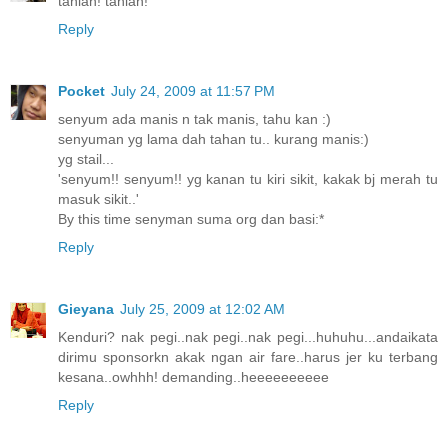
taniah! taniah!
Reply
Pocket
July 24, 2009 at 11:57 PM
senyum ada manis n tak manis, tahu kan :)
senyuman yg lama dah tahan tu.. kurang manis:)
yg stail...
'senyum!! senyum!! yg kanan tu kiri sikit, kakak bj merah tu
masuk sikit..'
By this time senyman suma org dan basi:*
Reply
Gieyana
July 25, 2009 at 12:02 AM
Kenduri? nak pegi..nak pegi..nak pegi...huhuhu...andaikata
dirimu sponsorkn akak ngan air fare..harus jer ku terbang
kesana..owhhh! demanding..heeeeeeeeee
Reply