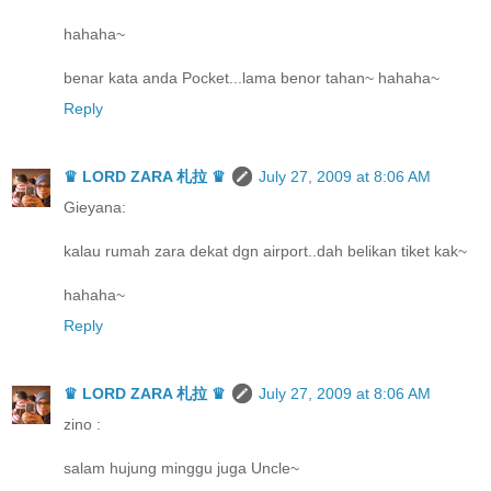
hahaha~
benar kata anda Pocket...lama benor tahan~ hahaha~
Reply
♛ LORD ZARA 札拉 ♛
July 27, 2009 at 8:06 AM
Gieyana:
kalau rumah zara dekat dgn airport..dah belikan tiket kak~
hahaha~
Reply
♛ LORD ZARA 札拉 ♛
July 27, 2009 at 8:06 AM
zino :
salam hujung minggu juga Uncle~