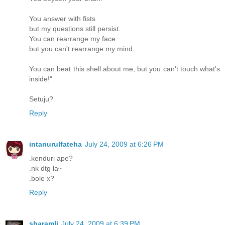
You answer with fists
but my questions still persist.
You can rearrange my face
but you can't rearrange my mind.
You can beat this shell about me, but you can't touch what's
inside!"
Setuju?
Reply
intanurulfateha
July 24, 2009 at 6:26 PM
.kenduri ape?
.nk dtg la~
.bole x?
Reply
sharamli
July 24, 2009 at 6:39 PM