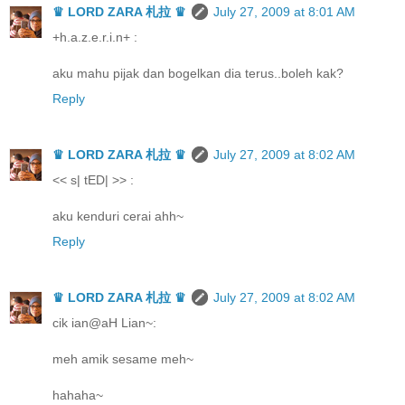
♛ LORD ZARA 札拉 ♛
July 27, 2009 at 8:01 AM
+h.a.z.e.r.i.n+ :
aku mahu pijak dan bogelkan dia terus..boleh kak?
Reply
♛ LORD ZARA 札拉 ♛
July 27, 2009 at 8:02 AM
<< s| tED| >> :
aku kenduri cerai ahh~
Reply
♛ LORD ZARA 札拉 ♛
July 27, 2009 at 8:02 AM
cik ian@aH Lian~:
meh amik sesame meh~
hahaha~