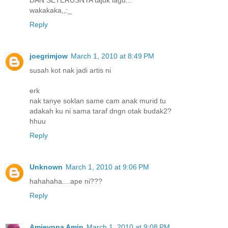
DAN SETERUSNYA tajuk lagu...
wakakaka,,:_
Reply
joegrimjow
March 1, 2010 at 8:49 PM
susah kot nak jadi artis ni
erk
nak tanye soklan same cam anak murid tu
adakah ku ni sama taraf dngn otak budak2?
hhuu
Reply
Unknown
March 1, 2010 at 9:06 PM
hahahaha....ape ni???
Reply
Amieynna Amin
March 1, 2010 at 9:08 PM