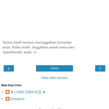
Terima kasih kerana meninggalkan komentar
anda. Kalau boleh, tinggalkan sekali nama dan
'tweethandle' anda. =)
‹
›
Home
View web version
Meja Kopi Cinta
♛ LORD ZARA 札拉 ♛
lomotech