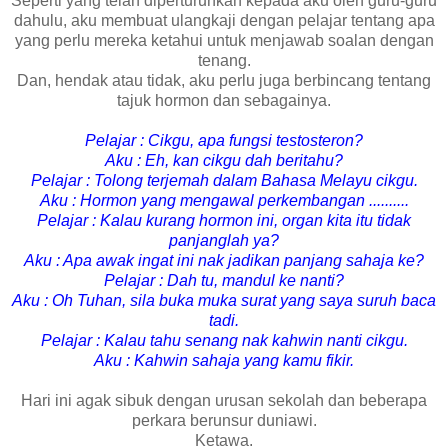
Seperti yang telah diperturunkan kepada aku oleh guru-guru
dahulu, aku membuat ulangkaji dengan pelajar tentang apa
yang perlu mereka ketahui untuk menjawab soalan dengan
tenang.
Dan, hendak atau tidak, aku perlu juga berbincang tentang
tajuk hormon dan sebagainya.
Pelajar : Cikgu, apa fungsi testosteron?
Aku : Eh, kan cikgu dah beritahu?
Pelajar : Tolong terjemah dalam Bahasa Melayu cikgu.
Aku : Hormon yang mengawal perkembangan ..........
Pelajar : Kalau kurang hormon ini, organ kita itu tidak
panjanglah ya?
Aku : Apa awak ingat ini nak jadikan panjang sahaja ke?
Pelajar : Dah tu, mandul ke nanti?
Aku : Oh Tuhan, sila buka muka surat yang saya suruh baca
tadi.
Pelajar : Kalau tahu senang nak kahwin nanti cikgu.
Aku : Kahwin sahaja yang kamu fikir.
Hari ini agak sibuk dengan urusan sekolah dan beberapa
perkara berunsur duniawi.
Ketawa.