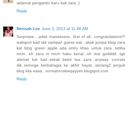
selamat pengantin baru kak zara :)
Reply
Norisah Lee
June 3, 2013 at 11:48 AM
Surprisee....adek maneessss...first of all...congratulations!!!
walopon kad tak sampai! guess wat...akak jumpa blog zara
kat blog green apple..ada entry khas untuk zara...tetiba
mcm...eh zara ni mcm haku kenal...oh mai godddd...tgk
alamat kat kad..sekali betol laa...zara...anyway conrats
dik..semoga berbahagia ke akhir hayat...senang2 jenguk
blog kita eaaa...norisahrosleeqayyim.blogspot.com
Reply