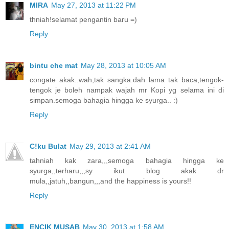
MIRA
May 27, 2013 at 11:22 PM
thniah!selamat pengantin baru =)
Reply
bintu che mat
May 28, 2013 at 10:05 AM
congate akak..wah,tak sangka.dah lama tak baca,tengok-
tengok je boleh nampak wajah mr Kopi yg selama ini di
simpan.semoga bahagia hingga ke syurga.. :)
Reply
C!ku Bulat
May 29, 2013 at 2:41 AM
tahniah kak zara,,,semoga bahagia hingga ke
syurga,,terharu,,,sy ikut blog akak dr
mula,,jatuh,,bangun,,,and the happiness is yours!!
Reply
ENCIK MUSAB
May 30, 2013 at 1:58 AM