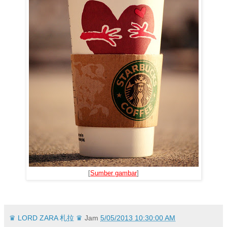
[
Sumber gambar
]
♛ LORD ZARA 札拉 ♛
Jam
5/05/2013 10:30:00 AM