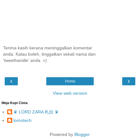
Terima kasih kerana meninggalkan komentar
anda. Kalau boleh, tinggalkan sekali nama dan
'tweethandle' anda. =)
‹
›
Home
View web version
Meja Kopi Cinta
♛ LORD ZARA 札拉 ♛
lomotech
Powered by
Blogger
.