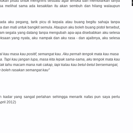
erlukan pisau untuk menghiris sesuatu agar terluka dan membiarkan ianya
sa melihat sama ada kesakitan itu akan sembuh dan hilang walaupun
 ada aku pegang, tarik picu di kepala atau buang begitu sahaja tanpa
 dan mati untuk bangkit semula. Ataupun aku boleh buang pistol tersebut,
dam segala yang datang tanpa mengubah apa-apa disebabkan aku selesa
eksaan yang nyata, aku nampak dan aku rasa - dan ajaibnya, aku selesa
 kau masa kau positif, semangat kau. Aku pernah tengok mata kau masa
da. Tapi kau jangan lupa, masa kita lepak sama-sama, aku tengok mata kau
u tak tahu macam mana nak cakap, tapi kalau kau betul-betul bersemangat,
 boleh rasakan semangat kau"
an kadar yang sangat perlahan sehingga menarik nafas pun saya perlu
pril 2012)