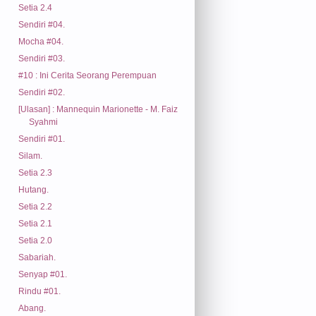
Setia 2.4
Sendiri #04.
Mocha #04.
Sendiri #03.
#10 : Ini Cerita Seorang Perempuan
Sendiri #02.
[Ulasan] : Mannequin Marionette - M. Faiz
Syahmi
Sendiri #01.
Silam.
Setia 2.3
Hutang.
Setia 2.2
Setia 2.1
Setia 2.0
Sabariah.
Senyap #01.
Rindu #01.
Abang.