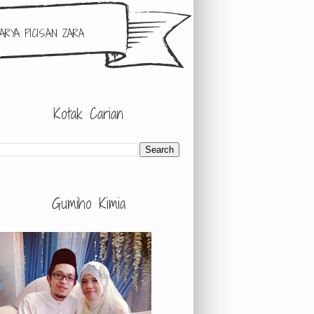
ARYA PICISAN ZARA
Kotak Carian
Gumiho Kimia