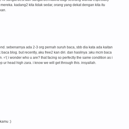
mereka. kadang2 kita tidak sedar, orang yang dekat dengan kita itu
kan.
frend. sebenarnya ada 2-3 org pernah suruh baca, sbb dia kata ada kaitan
ak baca blog. but recently, aku free2 kan diri. dan hasilnya :aku mcm baca
n. ='( i wonder who u are? that facing so perfectly the same condition as i
p ur head high zara. i know we will get through this. insyallah.
kamu :)