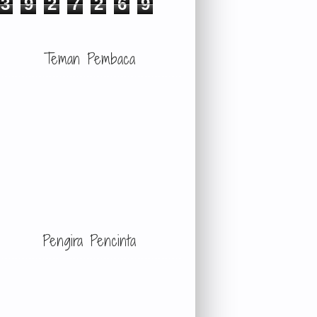
3
9
2
7
2
6
9
Teman Pembaca
Pengira Pencinta