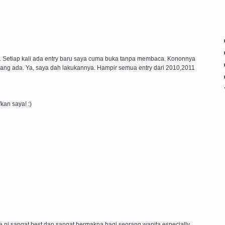
ni. Setiap kali ada entry baru saya cuma buka tanpa membaca. Kononnya
ang ada. Ya, saya dah lakukannya. Hampir semua entry dari 2010,2011
kan saya! :)
ite ni sangat best dan sangat bermakna bagi seorang wanita especially