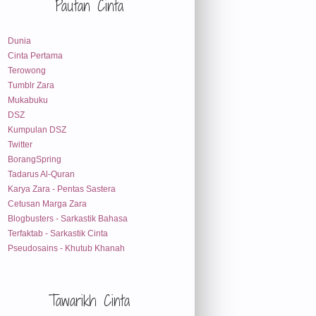
Pautan Cinta
Dunia
Cinta Pertama
Terowong
Tumblr Zara
Mukabuku
DSZ
Kumpulan DSZ
Twitter
BorangSpring
Tadarus Al-Quran
Karya Zara - Pentas Sastera
Cetusan Marga Zara
Blogbusters - Sarkastik Bahasa
Terfaktab - Sarkastik Cinta
Pseudosains - Khutub Khanah
Tawarikh Cinta