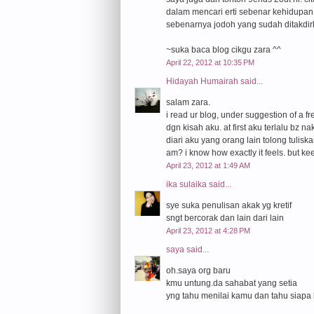
dalam mencari erti sebenar kehidupan 
sebenarnya jodoh yang sudah ditakdir
~suka baca blog cikgu zara ^^
April 22, 2012 at 10:35 PM
Hidayah Humairah
said...
salam zara.
i read ur blog, under suggestion of a 
dgn kisah aku. at first aku terlalu bz n
diari aku yang orang lain tolong tuliska
am? i know how exactly it feels. but kee
April 23, 2012 at 1:49 AM
ika sulaika
said...
sye suka penulisan akak yg kretif
sngt bercorak dan lain dari lain
April 23, 2012 at 4:28 PM
saya
said...
oh.saya org baru
kmu untung.da sahabat yang setia
yng tahu menilai kamu dan tahu siapa 