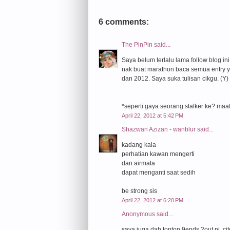
6 comments:
The PinPin
said...
Saya belum terlalu lama follow blog i
nak buat marathon baca semua entry y
dan 2012. Saya suka tulisan cikgu. (Y)
*seperti gaya seorang stalker ke? maaf
April 22, 2012 at 5:42 PM
Shazwan Azizan - wanblur
said...
kadang kala
perhatian kawan mengerti
dan airmata
dapat menganti saat sedih
be strong sis
April 22, 2012 at 6:20 PM
Anonymous said...
saya juga dah tonton 9ends 2out ni. c