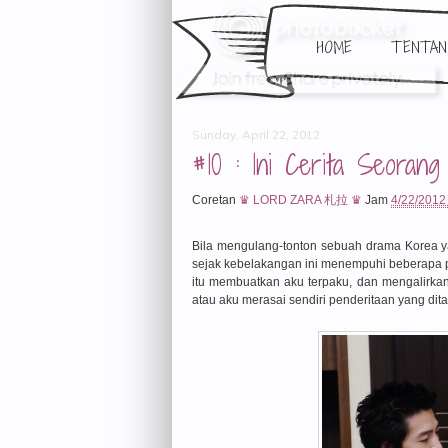
HOME
TENTAN
Sunday, April 22, 2012
#10 : Ini Cerita Seoran
Coretan
♛ LORD ZARA 札拉 ♛
Jam
4/22/2012
Bila mengulang-tonton sebuah drama Korea y
sejak kebelakangan ini menempuhi beberapa p
itu membuatkan aku terpaku, dan mengalirkan
atau aku merasai sendiri penderitaan yang di