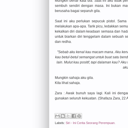
Mungkin benar kata dia. Saat ini aku tidak p
sembuh sendiri dengan masa. Ini bukan ma
berusaha bagai separuh gila.
Saat ini aku perlukan sepucuk pistol. Sama
melakukan apa-apa. Tarik picu, ledakkan semua
kekalkan diri dalam keadaan semasa dan ha
untuk biarkan diri tenggelam dalam sebuah s
dan redha.
"Sebab aku kenal kau macam mana. Aku kenal
kau betul-betul semangat untuk buat satu ben
lain. Mulut kau positif, tapi dalaman kau? Ak
aku
Mungkin sahaja aku gila.
Kita lihat sahaja.
Zara : Awak bunuh saya lagi. Kali ini deng
gunakan seluruh kekuatan. (Shafaza Zara, 22 A
Labels:
Siri - Ini Cerita Seorang Perempuan.